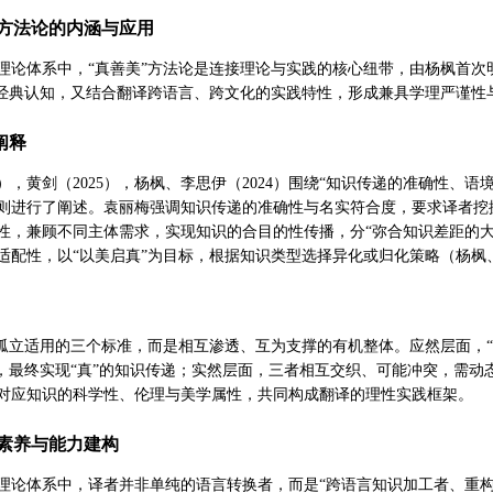
”方法论的内涵与应用
理论体系中，“真善美”方法论是连接理论与实践的核心纽带，由杨枫首次
”经典认知，又结合翻译跨语言、跨文化的实践特性，形成兼具学理严谨性
阐释
22），黄剑（2025），杨枫、李思伊（2024）围绕“知识传递的准确性
则进行了阐述。袁丽梅强调知识传递的准确性与名实符合度，要求译者挖掘
性，兼顾不同主体需求，实现知识的合目的性传播，分“弥合知识差距的大善
适配性，以“以美启真”为目标，根据知识类型选择异化或归化策略（杨枫、
非孤立适用的三个标准，而是相互渗透、互为支撑的有机整体。应然层面，“真
，最终实现“真”的知识传递；实然层面，三者相互交织、可能冲突，需动态平
对应知识的科学性、伦理与美学属性，共同构成翻译的理性实践框架。
素养与能力建构
理论体系中，译者并非单纯的语言转换者，而是“跨语言知识加工者、重构者