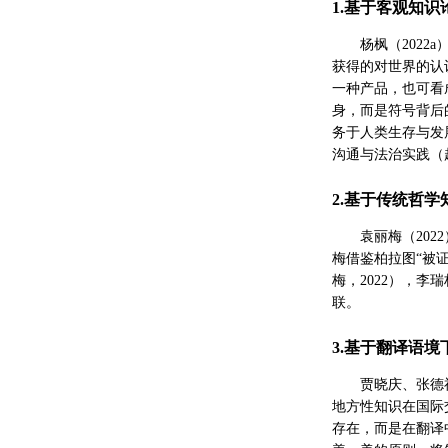
1.基于客观知
杨枫（2022
获得的对世界的认
一种产品，也可看
身，而是符号背后
务于人类生存与发
沟通与法治实践（赵
2.基于传统哲
袁丽梅（20
梅借鉴柏拉图“被证明
梅，2022），李
联。
3.基于翻译语
贾晓庆、张德禄
地方性知识在国际
存在，而是在翻译