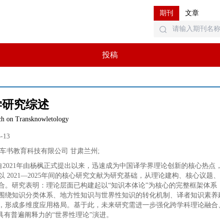
期刊
文章
投稿
学研究综述
ch on Transknowletology
3-13
车书教育科技有限公司 甘肃兰州
;
自2021年由杨枫正式提出以来，迅速成为中国译学界理论创新的核心热
以 2021—2025年间的核心研究文献为研究基础，从理论建构、核心议
合。研究表明：理论层面已构建起以“知识本体论”为核心的完整框架体系
围绕知识分类体系、地方性知识与世界性知识的转化机制、译者知识素养
，形成多维度应用格局。基于此，未来研究需进一步强化跨学科理论融合
具有普遍阐释力的“世界性理论”演进。