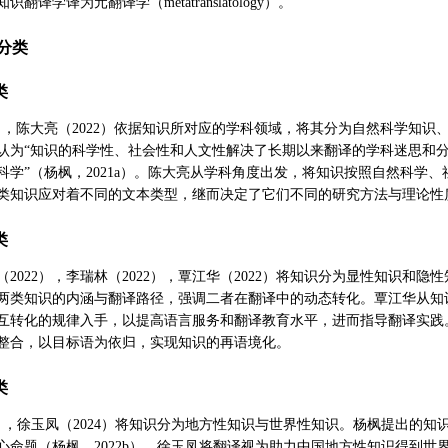
译学译为元翻译学（metatranslatology）。
分类
类
2a），陈大亮（2022）依据知识所对应的学科领域，将其分为自然科学知
认为“知识的科学性、社会性和人文性解决了长期以来翻译的学科迷思和
科学”（杨枫，2021a）。陈大亮从学科角度出发，将知识按照自然科学
类知识应对着不同的文本类型，继而决定了它们不同的研究方法与理论性
类
（2022），李瑞林（2022），覃江华（2022）将知识分为显性知识和
两类知识的内涵与翻译路径，强调二者在翻译中的动态转化。覃江华从知
互转化的规律入手，以提高语言服务和翻译教育水平，进而指导翻译实践
整合，以目标语为依归，实现知识的再语境化。
类
2b），徐玉凤（2024）将知识分为地方性知识与世界性知识。杨枫提出的知
心命题（杨枫，2022b）。徐玉凤将翻译视为助力中国地方性知识得到