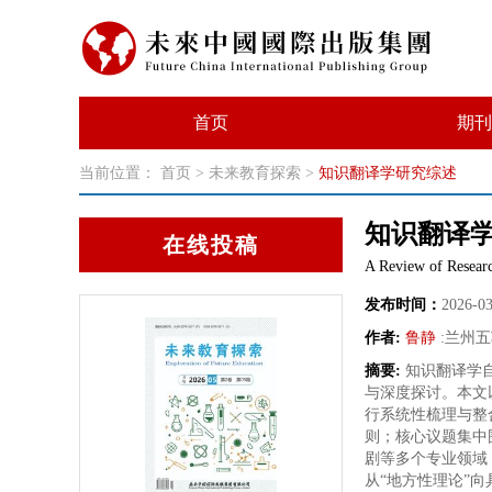
首页
期刊
当前位置：
首页
>
未来教育探索
>
知识翻译学研究综述
知识翻译
在线投稿
A Review of Resear
发布时间：
2026-0
作者:
鲁静
:
兰州五
摘要:
知识翻译学
与深度探讨。本文
行系统性梳理与整
则；核心议题集中
剧等多个专业领域
从“地方性理论”向