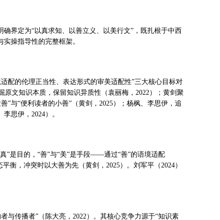
明确界定为“以真求知、以善立义、以美行文”，既扎根于中西
与实操指导性的完整框架。
、语境适配的伦理正当性、表达形式的审美适配性”三大核心目标对
原文知识本质，保留知识异质性（袁丽梅，2022）；黄剑聚
”与“便利读者的小善”（黄剑，2025）；杨枫、李思伊，追
李思伊，2024）。
”是目的，“善”与“美”是手段——通过“善”的语境适配
衡，冲突时以大善为先（黄剑，2025）。刘军平（2024）
与传播者”（陈大亮，2022）。其核心竞争力源于“知识素