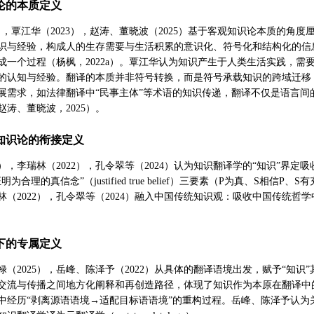
识论的本质定义
a），覃江华（2023），赵涛、董晓波（2025）基于客观知识论本质的角
识与经验，构成人的生存需要与生活积累的意识化、符号化和结构化的信息工
成一个过程（杨枫，2022a）。覃江华认为知识产生于人类生活实践，
的认知与经验。翻译的本质并非符号转换，而是符号承载知识的跨域迁移（覃
展需求，如法律翻译中“民事主体”等术语的知识传递，翻译不仅是语言
涛、董晓波，2025）。
学知识论的衔接定义
22），李瑞林（2022），孔令翠等（2024）认为知识翻译学的“知识”
为合理的真信念”（justified true belief）三要素（P为真、S相
瑞林（2022），孔令翠等（2024）融入中国传统知识观：吸收中国传统哲
境下的专属定义
（2025），岳峰、陈泽予（2022）从具体的翻译语境出发，赋予“知识”其
交流与传播之间地方化阐释和再创造路径，体现了知识作为本原在翻译中的
中经历“剥离源语语境→适配目标语语境”的重构过程。岳峰、陈泽予认