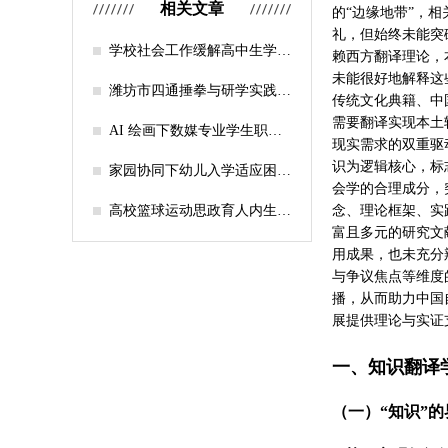
相关文章
的“边缘地带”，
礼，但始终未能突
学校社会工作缓解高中生学习
赖西方翻译理论，
压力的实证研究——以“社工
未能很好地解释这
课堂”为介入载体
潍坊市四通捶拳与研学实践教
传统文化典籍、中
育融合路径研究
需要翻译实现本土
AI 绘画下数媒专业学生职业
现实需求的双重驱
认知研究
识为逻辑核心，标
家园协同下幼儿入学适应困难
会学的合理成分，
的因素及路径
高校篮球运动思政育人内生逻
念、理论框架、实
辑及实践路径
富且多元的研究文
用成果，也未充分
与争议焦点等维度
播，从而助力中国
展提供理论与实证
一、知识翻译
（一）“知识”的