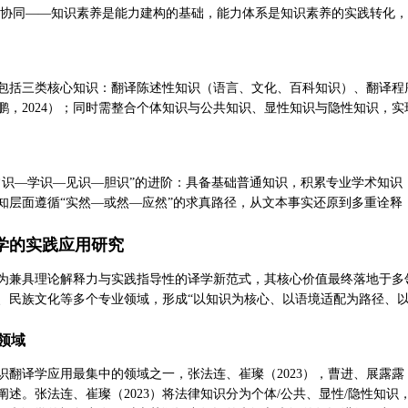
”的协同——知识素养是能力建构的基础，能力体系是知识素养的实践转化
包括三类核心知识：翻译陈述性知识（语言、文化、百科知识）、翻译程
鹏，2024）；同时需整合个体知识与公共知识、显性知识与隐性知识，实现
常识—学识—见识—胆识”的进阶：具备基础普通知识，积累专业学术知
在认知层面遵循“实然—或然—应然”的求真路径，从文本事实还原到多重诠释
学的实践应用研究
为兼具理论解释力与实践指导性的译学新范式，其核心价值最终落地于多
、民族文化等多个专业领域，形成“以知识为核心、以语境适配为路径、以
领域
识翻译学应用最集中的领域之一，张法连、崔璨（2023），曹进、展露露（
阐述。张法连、崔璨（2023）将法律知识分为个体/公共、显性/隐性知