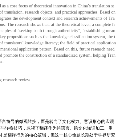
 a core focus of theoretical innovation in China’s translation st
of translation, research objects, and practical approaches. Based on
ntegrates the development context and research achievements of Tra
ns. The research shows that: at the theoretical level, a complete fr
iples of "seeking truth through authenticity", "establishing mean
ey propositions such as the knowledge classification system, the t
ranslators’ knowledge literacy; the field of practical application
mensional application pattern. Based on this, future research need
 and promote the construction of a standardized system, helping Tran
er.
s; research review
于语言符号的微观转换，而是转向了文化权力、意识形态的宏观
对等与转换技巧，忽视了翻译作为跨语言、跨文化知识加工、重
才是翻译行为的核心逻辑，但这一核心命题长期处于学界研究