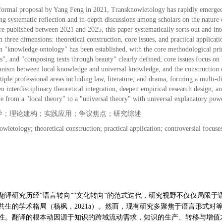
 formal proposal by Yang Feng in 2021, Transknowletology has rapidly emerged as
ring systematic reflection and in-depth discussions among scholars on the nature 
ure published between 2021 and 2025, this paper systematically sorts out and i
three dimensions: theoretical construction, core issues, and practical applicatio
"knowledge ontology" has been established, with the core methodological princ
", and "composing texts through beauty" clearly defined; core issues focus on k
ism between local knowledge and universal knowledge, and the construction of t
iple professional areas including law, literature, and drama, forming a multi-di
hen interdisciplinary theoretical integration, deepen empirical research design,
 from a "local theory" to a "universal theory" with universal explanatory pow
学；理论建构；实践应用；争议焦点；研究综述
wletology; theoretical construction; practical application; controversial focuse
，翻译研究历经“语言转向”“文化转向”的范式迭代，研究视野不仅仅局限
共生的学术格局（杨枫，2021a）。然而，现有研究多聚焦于语言形式
性。翻译的根本动因源于知识的跨域流动需求，知识的生产、转移与增值