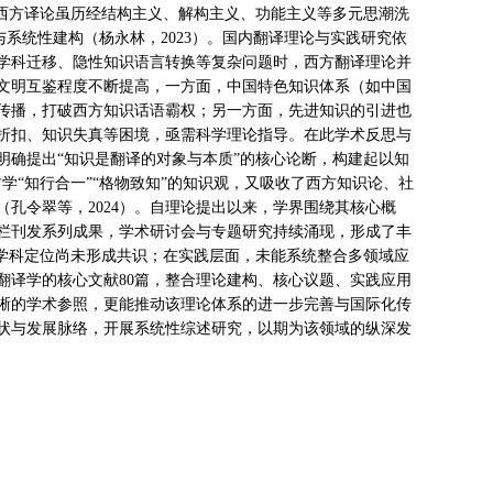
，西方译论虽历经结构主义、解构主义、功能主义等多元思潮洗
与系统性建构（杨永林，2023）。国内翻译理论与实践研究依
学科迁移、隐性知识语言转换等复杂问题时，西方翻译理论并
文明互鉴程度不断提高，一方面，中国特色知识体系（如中国
传播，打破西方知识话语霸权；另一方面，先进知识的引进也
折扣、知识失真等困境，亟需科学理论指导。在此学术反思与
明确提出“知识是翻译的对象与本质”的核心论断，构建起以知
学“知行合一”“格物致知”的知识观，又吸收了西方知识论、社
孔令翠等，2024）。自理论提出以来，学界围绕其核心概
栏刊发系列成果，学术研讨会与专题研究持续涌现，形成了丰
与学科定位尚未形成共识；在实践层面，未能系统整合多领域应
识翻译学的核心文献80篇，整合理论建构、核心议题、实践应用
晰的学术参照，更能推动该理论体系的进一步完善与国际化传
状与发展脉络，开展系统性综述研究，以期为该领域的纵深发