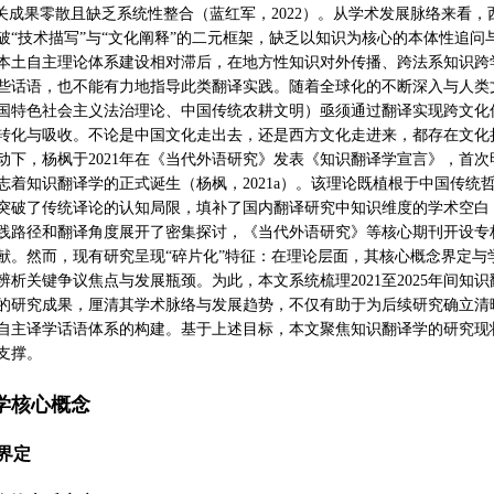
相关成果零散且缺乏系统性整合（蓝红军，2022）。从学术发展脉络来看
破“技术描写”与“文化阐释”的二元框架，缺乏以知识为核心的本体性追问
本土自主理论体系建设相对滞后，在地方性知识对外传播、跨法系知识跨
些话语，也不能有力地指导此类翻译实践。随着全球化的不断深入与人类
国特色社会主义法治理论、中国传统农耕文明）亟须通过翻译实现跨文化
转化与吸收。不论是中国文化走出去，还是西方文化走进来，都存在文化
动下，杨枫于2021年在《当代外语研究》发表《知识翻译学宣言》，首次
志着知识翻译学的正式诞生（杨枫，2021a）。该理论既植根于中国传统哲
突破了传统译论的认知局限，填补了国内翻译研究中知识维度的学术空白（
践路径和翻译角度展开了密集探讨，《当代外语研究》等核心期刊开设专
献。然而，现有研究呈现“碎片化”特征：在理论层面，其核心概念界定
辨析关键争议焦点与发展瓶颈。为此，本文系统梳理2021至2025年间知
的研究成果，厘清其学术脉络与发展趋势，不仅有助于为后续研究确立清
自主译学话语体系的构建。基于上述目标，本文聚焦知识翻译学的研究现
支撑。
学核心概念
界定