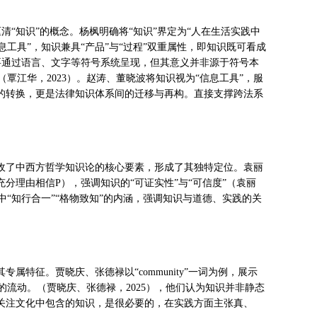
度厘清“知识”的概念。杨枫明确将“知识”界定为“人在生活实践中
具”，知识兼具“产品”与“过程”双重属性，即知识既可看成
需要通过语言、文字等符号系统呈现，但其意义并非源于符号本
江华，2023）。赵涛、董晓波将知识视为“信息工具”，服
间的转换，更是法律知识体系间的迁移与再构。直接支撑跨法系
界定吸收了中西方哲学知识论的核心要素，形成了其独特定位。袁丽
信P、S有充分理由相信P），强调知识的“可证实性”与“可信度”（袁丽
学中“知行合一”“格物致知”的内涵，强调知识与道德、实践的关
专属特征。贾晓庆、张德禄以“community”一词为例，展示
流动。（贾晓庆、张德禄，2025），他们认为知识并非静态
为关注文化中包含的知识，是很必要的，在实践方面主张真、