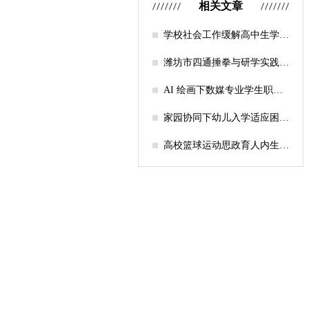
相关文章
学校社会工作缓解高中生学习
压力的实证研究——以“社工
课堂”为介入载体
潍坊市四通捶拳与研学实践教
育融合路径研究
AI 绘画下数媒专业学生职业
认知研究
家园协同下幼儿入学适应困难
的因素及路径
高校篮球运动思政育人内生逻
辑及实践路径