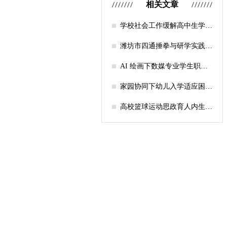
相关文章
学校社会工作缓解高中生学习
压力的实证研究——以“社工
课堂”为介入载体
潍坊市四通捶拳与研学实践教
育融合路径研究
AI 绘画下数媒专业学生职业
认知研究
家园协同下幼儿入学适应困难
的因素及路径
高校篮球运动思政育人内生逻
辑及实践路径