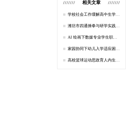
相关文章
学校社会工作缓解高中生学习
压力的实证研究——以“社工
课堂”为介入载体
潍坊市四通捶拳与研学实践教
育融合路径研究
AI 绘画下数媒专业学生职业
认知研究
家园协同下幼儿入学适应困难
的因素及路径
高校篮球运动思政育人内生逻
辑及实践路径