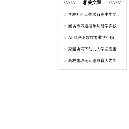
相关文章
学校社会工作缓解高中生学习
压力的实证研究——以“社工
课堂”为介入载体
潍坊市四通捶拳与研学实践教
育融合路径研究
AI 绘画下数媒专业学生职业
认知研究
家园协同下幼儿入学适应困难
的因素及路径
高校篮球运动思政育人内生逻
辑及实践路径