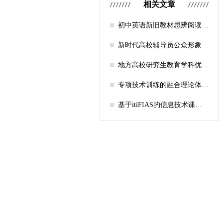
相关文章
初中英语新旧教材思辨阅读任
务设计比较研究
新时代高校辅导员公众形象塑
造的探索
地方高校研究生教育学科优化
机制研究——人工智能赋能路
径探析
专项技术训练的融合理论体系
构建与实践应用研究
基于itiFIAS的信息技术课堂
行为互动分析