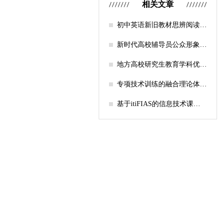
相关文章
初中英语新旧教材思辨阅读任
务设计比较研究
新时代高校辅导员公众形象塑
造的探索
地方高校研究生教育学科优化
机制研究——人工智能赋能路
径探析
专项技术训练的融合理论体系
构建与实践应用研究
基于itiFIAS的信息技术课堂
行为互动分析