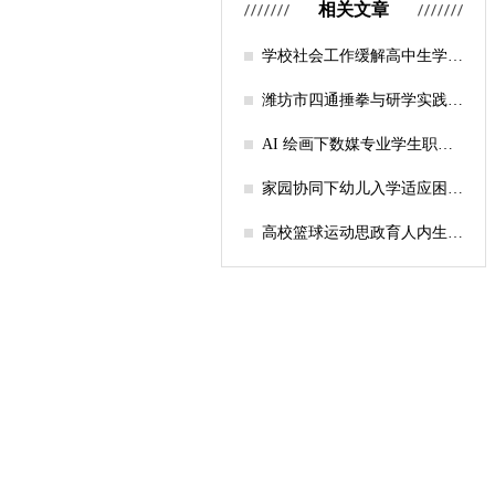
相关文章
学校社会工作缓解高中生学习
压力的实证研究——以“社工
课堂”为介入载体
潍坊市四通捶拳与研学实践教
育融合路径研究
AI 绘画下数媒专业学生职业
认知研究
家园协同下幼儿入学适应困难
的因素及路径
高校篮球运动思政育人内生逻
辑及实践路径