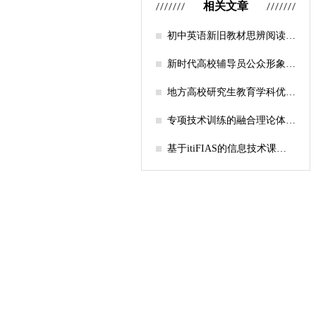
相关文章
初中英语新旧教材思辨阅读任
务设计比较研究
新时代高校辅导员公众形象塑
造的探索
地方高校研究生教育学科优化
机制研究——人工智能赋能路
径探析
专项技术训练的融合理论体系
构建与实践应用研究
基于itiFIAS的信息技术课堂
行为互动分析