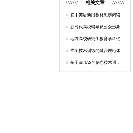
相关文章
初中英语新旧教材思辨阅读任
务设计比较研究
新时代高校辅导员公众形象塑
造的探索
地方高校研究生教育学科优化
机制研究——人工智能赋能路
径探析
专项技术训练的融合理论体系
构建与实践应用研究
基于itiFIAS的信息技术课堂
行为互动分析