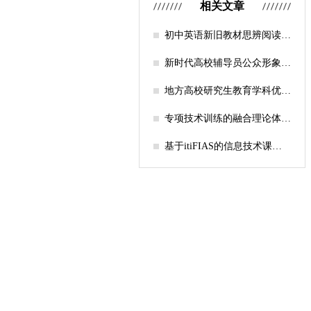
相关文章
初中英语新旧教材思辨阅读任
务设计比较研究
新时代高校辅导员公众形象塑
造的探索
地方高校研究生教育学科优化
机制研究——人工智能赋能路
径探析
专项技术训练的融合理论体系
构建与实践应用研究
基于itiFIAS的信息技术课堂
行为互动分析