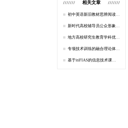
相关文章
初中英语新旧教材思辨阅读任
务设计比较研究
新时代高校辅导员公众形象塑
造的探索
地方高校研究生教育学科优化
机制研究——人工智能赋能路
径探析
专项技术训练的融合理论体系
构建与实践应用研究
基于itiFIAS的信息技术课堂
行为互动分析