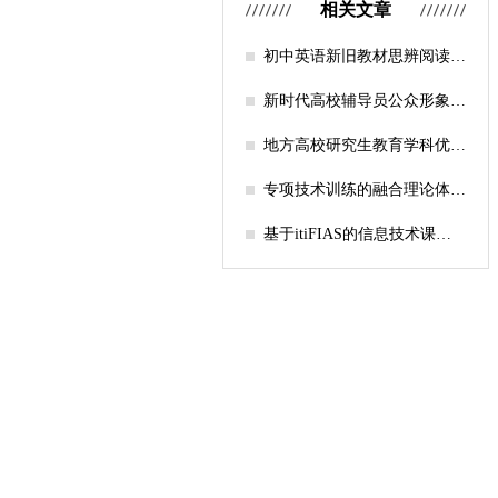
相关文章
初中英语新旧教材思辨阅读任
务设计比较研究
新时代高校辅导员公众形象塑
造的探索
地方高校研究生教育学科优化
机制研究——人工智能赋能路
径探析
专项技术训练的融合理论体系
构建与实践应用研究
基于itiFIAS的信息技术课堂
行为互动分析