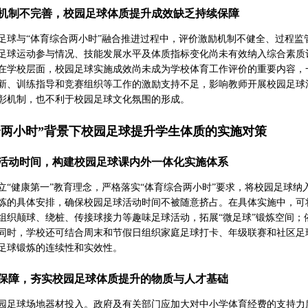
机制不完善，校园足球体质提升成效缺乏持续保障
足球与“体育综合两小时”融合推进过程中，评价激励机制不健全、过程
足球运动参与情况、技能发展水平及体质指标变化尚未有效纳入综合素质
在学校层面，校园足球实施成效尚未成为学校体育工作评价的重要内容，
新、训练指导和竞赛组织等工作的激励支持不足，影响教师开展校园足球
彰机制，也不利于校园足球文化氛围的形成。
合两小时”背景下校园足球提升学生体质的实施对策
活动时间，构建校园足球课内外一体化实施体系
立“健康第一”教育理念，严格落实“体育综合两小时”要求，将校园足球
炼的具体安排，确保校园足球活动时间不被随意挤占。在具体实施中，可
组织颠球、绕桩、传接球接力等趣味足球活动，拓展“微足球”锻炼空间
同时，学校还可结合周末和节假日组织家庭足球打卡、年级联赛和社区足
足球锻炼的连续性和实效性。
保障，夯实校园足球体质提升的物质与人才基础
园足球场地器材投入。政府及有关部门应加大对中小学体育经费的支持力