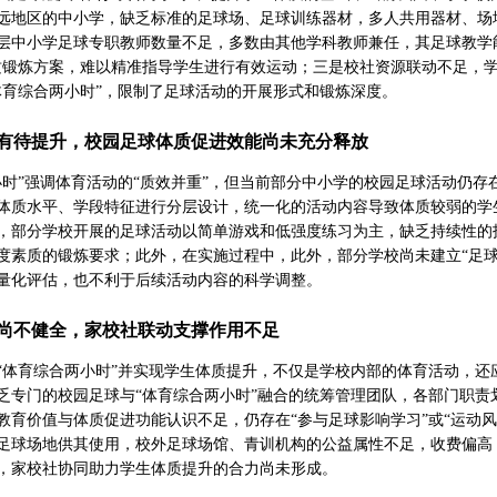
远地区的中小学，缺乏标准的足球场、足球训练器材，多人共用器材、场
层中小学足球专职教师数量不足，多数由其他学科教师兼任，其足球教学
质锻炼方案，难以精准指导学生进行有效运动；三是校社资源联动不足，
体育综合两小时”，限制了足球活动的开展形式和锻炼深度。
有待提升，校园足球体质促进效能尚未充分释放
小时”强调体育活动的“质效并重”，但当前部分中小学的校园足球活动仍存
体质水平、学段特征进行分层设计，统一化的活动内容导致体质较弱的学
，部分学校开展的足球活动以简单游戏和低强度练习为主，缺乏持续性的
度素质的锻炼要求；此外，在实施过程中，此外，部分学校尚未建立“足
量化评估，也不利于后续活动内容的科学调整。
尚不健全，家校社联动支撑作用不足
“体育综合两小时”并实现学生体质提升，不仅是学校内部的体育活动，
乏专门的校园足球与“体育综合两小时”融合的统筹管理团队，各部门职
教育价值与体质促进功能认识不足，仍存在“参与足球影响学习”或“运动
足球场地供其使用，校外足球场馆、青训机构的公益属性不足，收费偏高
，家校社协同助力学生体质提升的合力尚未形成。