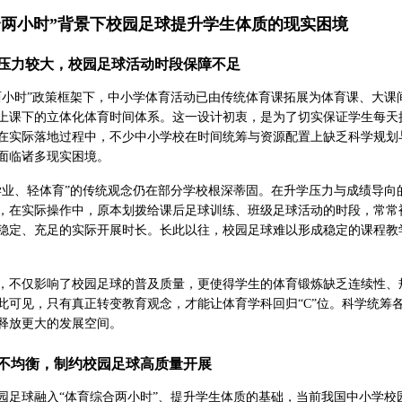
合两小时”背景下校园足球提升学生体质的现实困境
压力较大，校园足球活动时段保障不足
两小时”政策框架下，中小学体育活动已由传统体育课拓展为体育课、大
上课下的立体化体育时间体系。这一设计初衷，是为了切实保证学生每天
在实际落地过程中，不少中小学校在时间统筹与资源配置上缺乏科学规划
面临诸多现实困境。
学业、轻体育”的传统观念仍在部分学校根深蒂固。在升学压力与成绩导
，在实际操作中，原本划拨给课后足球训练、班级足球活动的时段，常常
稳定、充足的实际开展时长。长此以往，校园足球难以形成稳定的课程教
，不仅影响了校园足球的普及质量，更使得学生的体育锻炼缺乏连续性、
此可见，只有真正转变教育观念，才能让体育学科回归“C”位。科学统筹
释放更大的发展空间。
不均衡，制约校园足球高质量开展
园足球融入“体育综合两小时”、提升学生体质的基础，当前我国中小学