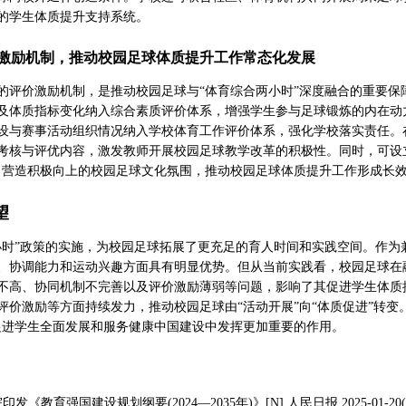
的学生体质提升支持系统。
激励机制，推动校园足球体质提升工作常态化发展
的评价激励机制，是推动校园足球与“体育综合两小时”深度融合的重要
及体质指标变化纳入综合素质评价体系，增强学生参与足球锻炼的内在动
设与赛事活动组织情况纳入学校体育工作评价体系，强化学校落实责任。
考核与评优内容，激发教师开展校园足球教学改革的积极性。同时，可设立“
，营造积极向上的校园足球文化氛围，推动校园足球体质提升工作形成长
望
小时”政策的实施，为校园足球拓展了更充足的育人时间和实践空间。作
、协调能力和运动兴趣方面具有明显优势。但从当前实践看，校园足球在
不高、协同机制不完善以及评价激励薄弱等问题，影响了其促进学生体质
评价激励等方面持续发力，推动校园足球由“活动开展”向“体质促进”转变
促进学生全面发展和服务健康中国建设中发挥更加重要的作用。
发《教育强国建设规划纲要(2024—2035年)》[N].人民日报,2025-01-20(0