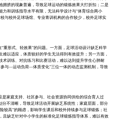
地拥挤的现象普遍，导致足球运动的锻炼效果大打折扣；二是
能力和训练指导水平有限，无法科学设计与“体育综合两小
学校与校外足球场馆、专业青训机构的合作较少，校外足球实
在“重形式、轻效果”的问题。一方面，足球活动设计缺乏科学
生难以适应，体质较好的学生无法得到有效提升；另一方面，
技术训练、对抗练习和比赛活动，难以达到提升学生心肺耐
球参与—运动负荷—体质变化”三位一体的动态监测机制，导致
还应是家庭支持、社区参与、社会资源协同供给的综合育人过
责划分不清晰，导致足球活动开展缺乏系统性；家庭层面，部分
风险较高”的顾虑，影响学生课后和校外持续参与足球锻炼；社
，且缺乏针对中小学生的标准化足球锻炼指导体系，难以有效