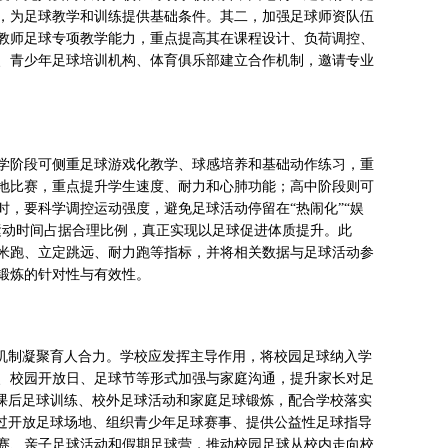
，为足球教学和训练提供基础条件。其二，加强足球师资队伍
教师足球专项教学能力，重点提高其在课程设计、负荷调控、
、青少年足球培训机构、体育俱乐部建立合作机制，邀请专业
学阶段可侧重足球游戏化教学、球感培养和基础动作练习，重
地比赛，重点提升学生速度、耐力和心肺功能；高中阶段则可
，要科学调控运动强度，避免足球活动停留在“热闹化”“娱
运动时间占据合理比例，真正实现以足球促进体质提升。此
0米跑、立定跳远、耐力跑等指标，并将相关数据与足球活动参
锻炼的针对性与有效性。
同机制凝聚育人合力。学校应发挥主导作用，将校园足球纳入学
、校园开放日、足球节等形式加强与家庭沟通，提升家长对足
与课后足球训练、校外足球活动和家庭足球锻炼，配合学校落实
通过开放足球场地、组织青少年足球赛事、提供公益性足球指导
赛、亲子足球活动和假期足球营，推动校园足球从校内走向校