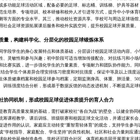
或多功能足球活动区域，配备必要的足球、标志桶、训练梯、护具等器材
范生培养、专项培训、校本研修和校外人才引进等方式，提升中小学体育
测等方面的专业水平。其三，推动校社资源共享。学校可与周边足球场馆
用社会足球资源拓展课后服务和校外实践空间，提升校园足球开展质量。
质量，构建科学化、分层化的校园足球锻炼体系
同学段学生的身心发展特点和体质基础，分层设计校园足球活动内容。小
性、灵敏性和参与兴趣；初中阶段可适当增加传接配合、对抗练习和小场
和比赛实践，进一步强化学生的力量素质、专项耐力和团队协作能力。同时
应结合学生个体差异合理安排练习密度和对抗强度，保证中等及以上强度
生体质健康档案和校园足球参与档案，定期监测身高、体重、肺活量、5
、训练强度结合分析，形成基于数据反馈的动态改进机制，不断提高足球
社协同机制，形成校园足球促进体质提升的育人合力
是教育高质量发展的基础，需打破家校社“各自为战”的壁垒，以健全协
统筹课程教学、课后训练、班级联赛和校园足球文化活动，并通过家长会
促进作用的认识。家庭应主动转变“重智育轻体育”的观念，支持学生参
成“学校指导、家庭配合、学生坚持”的良性机制。社区和社会力量则应
球向校外延伸创造条件。学校还可联合社区、体育机构共同开展周末足球