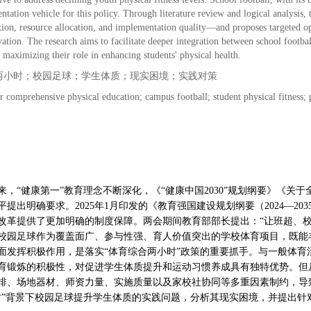
tation vehicle for this policy. Through literature review and logical analysis,
ion, resource allocation, and implementation quality—and proposes targeted op
vation. The research aims to facilitate deeper integration between school foo
maximizing their role in enhancing students' physical health.
两小时；校园足球；学生体质；现实困境；实践对策
 comprehensive physical education; campus football; student physical fitness; p
来，“健康第一”教育理念不断深化，《“健康中国2030”规划纲要》《
提出明确要求。2025年1月印发的《教育强国建设规划纲要（2024—2
改革提供了更加明确的制度保障。两会期间教育部部长提出：“让班超、
校园足球作为覆盖面广、参与性强、育人价值突出的学校体育项目，既能
面发挥积极作用，是落实“体育综合两小时”政策的重要抓手。与一般体
育锻炼的积极性，对促进学生体质提升和运动习惯养成具有独特优势。但
排、场地器材、师资力量、实施质量以及家校社协同等多重因素制约，导
时”背景下校园足球提升学生体质的实践问题，分析其现实困境，并提出