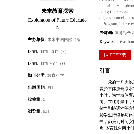
the primary implemen
未来教育探索
uding time coordinat
ort, and model inno
Exploration of Future Educatio
n Program," thereby 
n
关键词:
体育综合
主办单位:
未來中國國際出版集團有限公司
Keywords:
two-hour
ISSN:
3079-3637（P）
PDF下载
ISSN:
3079-9511（O）
引言
期刊分类:
教育科学
党的十八大以
出版周期:
月刊
青少年体质健康水平
小时，为学校体育
投稿量:
5
向。在此背景下，
敏性和协调性等方
浏览量:
934
发学生持续参与体
中，仍受到时间安
焦“体育综合两小