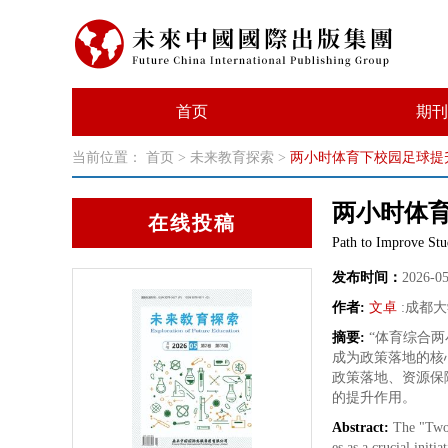
首页
期刊
当前位置：
首页
>
未来教育探索
>
两小时体育下校园足球提
两小时体
在线投稿
Path to Improve Stu
发布时间：
2026-0
作者:
文卓
:
成都大
摘要:
“体育综合
成为政策落地的核
政策落地、资源保
的提升作用。
Abstract:
The "Two-
es as a crucial initi