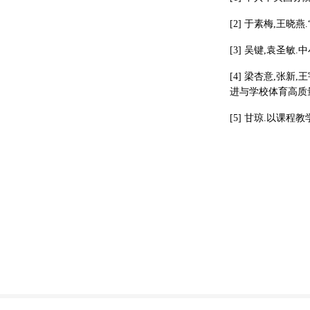
[2] 于素梅,王晓燕
[3] 吴键,袁圣敏.
[4] 梁杏意,张
进与学校体育高质量
[5] 甘琼.以课程教