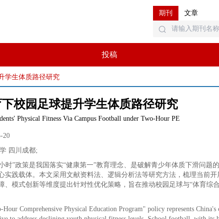
期刊
文章
投稿
升学生体质路径研究
育下校园足球提升学生体质路径研究
dents' Physical Fitness Via Campus Football under Two-Hour PE
5-20
学 四川成都
;
两小时”政策是我国落实“健康第一”教育理念、是破解青少年体质下滑问
心实践载体。本文采用文献资料法、逻辑分析法等研究方法，梳理当前开
障、模式创新等维度提出针对性优化策略，旨在推动校园足球与“体育综
Hour Comprehensive Physical Education Program" policy represents China's c
ative to address declining youth physical fitness levels. School football, with it