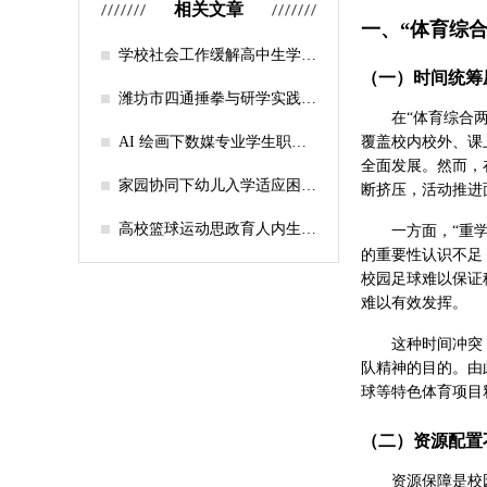
相关文章
一、“体育综
学校社会工作缓解高中生学习
压力的实证研究——以“社工
（一）时间统筹
课堂”为介入载体
潍坊市四通捶拳与研学实践教
在“体育综合
育融合路径研究
AI 绘画下数媒专业学生职业
覆盖校内校外、课
认知研究
全面发展。然而，
家园协同下幼儿入学适应困难
断挤压，活动推进
的因素及路径
高校篮球运动思政育人内生逻
一方面，“重
辑及实践路径
的重要性认识不足
校园足球难以保证
难以有效发挥。
这种时间冲突
队精神的目的。由
球等特色体育项目
（二）资源配置
资源保障是校