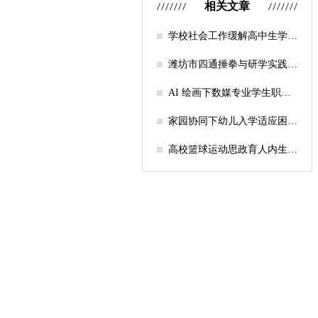
相关文章
学校社会工作缓解高中生学习
压力的实证研究——以“社工
课堂”为介入载体
潍坊市四通捶拳与研学实践教
育融合路径研究
AI 绘画下数媒专业学生职业
认知研究
家园协同下幼儿入学适应困难
的因素及路径
高校篮球运动思政育人内生逻
辑及实践路径