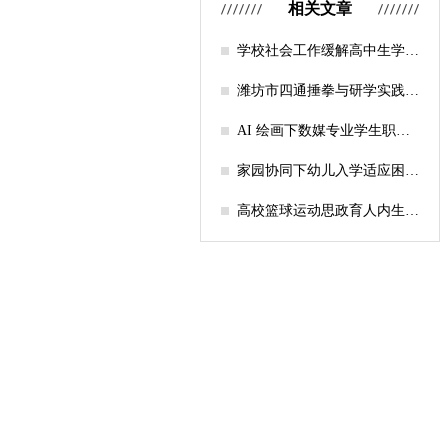
相关文章
学校社会工作缓解高中生学习
压力的实证研究——以“社工
课堂”为介入载体
潍坊市四通捶拳与研学实践教
育融合路径研究
AI 绘画下数媒专业学生职业
认知研究
家园协同下幼儿入学适应困难
的因素及路径
高校篮球运动思政育人内生逻
辑及实践路径