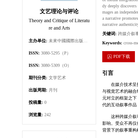
dy deeply discovers 
文艺理论与评论
mages an independent
a narrative promotes
Theory and Critique of Literatu
narrative authentici
re and Arts
关键词:
跨媒介叙
主办单位:
未來中國國際出版集團有限公司
Keywords:
cross-me
ISSN:
3080-5295（P）
PDF下载
ISSN:
3080-5309（O）
引言
期刊分类:
文学艺术
在媒介技术呈
出版周期:
月刊
与视觉艺术的融合
元对立的框架之下
投稿量:
0
代的互动叙事作品
浏览量:
242
这种跨媒介叙
影响。受众不再仅
背景下的叙事重构