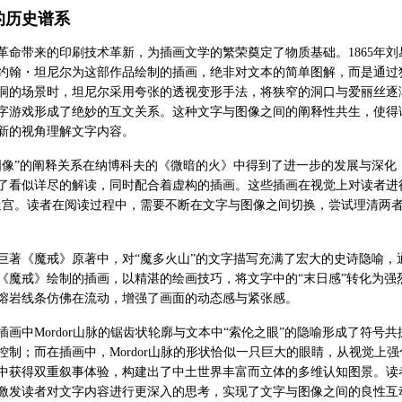
的历史谱系
业革命带来的印刷技术革新，为插画文学的繁荣奠定了物质基础。1865年
约翰・坦尼尔为这部作品绘制的插画，绝非对文本的简单图解，而是通过
洞的场景时，坦尼尔采用夸张的透视变形手法，将狭窄的洞口与爱丽丝逐
字游戏形成了绝妙的互文关系。这种文字与图像之间的阐释性共生，使得
新的视角理解文字内容。
图像”的阐释关系在纳博科夫的《微暗的火》中得到了进一步的发展与深
了看似详尽的解读，同时配合着虚构的插画。这些插画在视觉上对读者进
迷宫。读者在阅读过程中，需要不断在文字与图像之间切换，尝试理清两
巨著《魔戒》原著中，对“魔多火山”的文字描写充满了宏大的史诗隐喻
《魔戒》绘制的插画，以精湛的绘画技巧，将文字中的“末日感”转化为
熔岩线条仿佛在流动，增强了画面的动态感与紧张感。
插画中Mordor山脉的锯齿状轮廓与文本中“索伦之眼”的隐喻形成了符号
控制；而在插画中，Mordor山脉的形状恰似一只巨大的眼睛，从视觉上
中获得双重叙事体验，构建出了中土世界丰富而立体的多维认知图景。读
激发读者对文字内容进行更深入的思考，实现了文字与图像之间的良性互