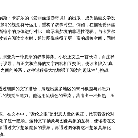
刘易斯・卡罗尔的《爱丽丝漫游奇境》的出版，成为插画文学发
独特的视觉符号运用，重构了叙事时空。例如，在描绘爱丽丝
渐缩小的身体进行对比，暗示着梦境的非理性逻辑，与卡罗尔
读者在阅读文本时，通过图像获得了更丰富的想象空间，同时
化，演变为一种复杂的叙事博弈。小说正文是一首长诗，而注释
行误导，与正文和注释的文字内容相互交织，使读者陷入“真
者之间的关系，这种过程极大地增强了阅读的趣味性与挑战
，通过细腻的文字描绘，展现出魔多地区的末日氛围与邪恶力
强烈的视觉压迫力。他运用硫磺色的晕染，营造出一种炽热、压
共振。在文本中，“索伦之眼”是邪恶力量的象征，代表着索伦对
强化了这一隐喻。这种文字抽象与图像具象的互补，使读者在文
者通过文字想象魔多的景象，再通过图像将这种想象具象化，
动。