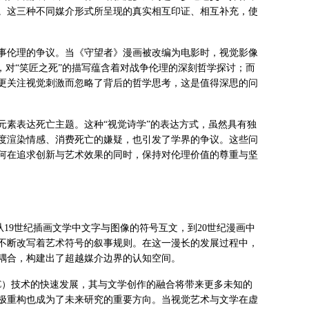
。这三种不同媒介形式所呈现的真实相互印证、相互补充，使
事伦理的争议。当《守望者》漫画被改编为电影时，视觉影像
，对“笑匠之死”的描写蕴含着对战争伦理的深刻哲学探讨；而
更关注视觉刺激而忽略了背后的哲学思考，这是值得深思的问
元素表达死亡主题。这种“视觉诗学”的表达方式，虽然具有独
度渲染情感、消费死亡的嫌疑，也引发了学界的争议。这些问
何在追求创新与艺术效果的同时，保持对伦理价值的尊重与坚
从19世纪插画文学中文字与图像的符号互文，到20世纪漫画中
不断改写着艺术符号的叙事规则。在这一漫长的发展过程中，
耦合，构建出了超越媒介边界的认知空间。
C）技术的快速发展，其与文学创作的融合将带来更多未知的
极重构也成为了未来研究的重要方向。当视觉艺术与文学在虚