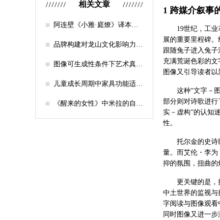
相关文章
1 跨媒介叙事
阿连壁《小雅·庭燎》译本的
19世纪，工
伦理重构研究
展的重要里程碑。
品牌构建对龙山文化影响力提
跟随兔子进入兔子
升研究
充满荒诞色彩的文
图像可生成性条件下艺术真实
图像又引导读者以
性的危机与转型
儿童成长周期中家具功能适配
这种“文字－
性设计——以多功能成长型儿
部分则对诗歌进行
童床为例
《醒来的女性》中米拉的自我
实－虚构”的认知
身份建构研究——以列斐伏尔
空间理论为视角
性。
托尔金的史诗
量。而艾伦・李为
抑的氛围，扭曲的
更关键的是，
中土世界的监视与
字阅读与图像观看
同时图像又进一步