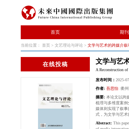
首页
期刊
当前位置：
首页
>
文艺理论与评论
>
文学与艺术的跨媒介叙
文学与艺
在线投稿
A Reconstruction of 
发布时间：
2025-0
作者:
吾思怡
:
衢州
摘要:
本论文以跨
梳理与多维度案例
媒体则实现了叙事
式，为文学与艺术
Abstract:
This pape
of media integration