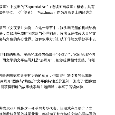
出的“Sequential Art”（连续图画叙事）概念，具有
地位。《守望者》（Watchmen）作为漫画史上的经典之
章节《女夜枭》为例，在这一章节中，猫头鹰飞船的机械结构
法，自如地完成时间跳跃与心理刻画。读者无需依赖大量的文
络与角色的内心世界。这种叙事方式打破了传统文学叙事中以
了独特的视角。漫画的线条勾勒属于“冷媒介”，它所呈现的信
。而文学的文字描写则是“热媒介”，能够提供相对完整、详细
则的墨迹图案本身没有明确的意义，但却能引发读者的无限联
冷媒介”图像与“热媒介”文字的特性差异互补，形成了“图像激
又能获得明确的故事线索与主题阐释，丰富了阅读体验。
《弗吉尼亚》就是这一变革的典型代表。该游戏完全摒弃了文
牌等看似普通的视觉元素，都成为了替代传统文学心理描写的