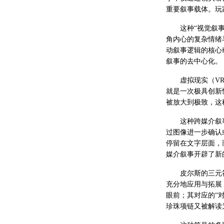
重要叙事载体。玩
这种“视觉叙
角内心的复杂情绪
动叙事逻辑的核心
叙事的去中心化。
虚拟现实（VR
就是一次极具创新
被放大到极致，这
这种跨媒介叙
过图像进一步确认
停留在文字层面，
媒介叙事开辟了新
皮尔斯的三元符号
充分地应用与拓展
眼前；其对应的“
珍珠项链又被解读为