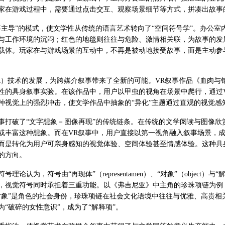
家在游戏过程中，需要通过点击交互、观察场景细节等方式，拼凑出故事
事主导”的模式，使文学性从传统的语言艺术转向了“空间符号学”。办公
与工作环境的沉闷；红色的地毯则往往与危险、激情相关联，为故事的发
载体。玩家在与游戏场景的互动中，不再是被动地接受故事，而是主动参
）技术的发展，为跨媒介叙事带来了全新的可能。VR叙事作品《血肉与钢》（F
性的具身叙事实验。在该作品中，用户以甲虫的视角在场景中爬行，通过
种视觉上的强烈冲击，使文学作品中抽象的“异化”主题通过直观的视觉感
事打破了“文字想象－图像再现”的传统链条。在传统的文学阅读与图像
或丰富这种想象。而在VR叙事中，用户直接以第一视角融入叙事场景，
而是转化为用户可亲身感知的视觉体验、空间体验甚至情感体验。这种具
的方向。
理论认为，符号由“再现体”（representamen）、“对象”（object）与“
，视觉符号同时承担着三重功能。以《弗吉尼亚》中主角的珍珠项链为例
对象”是角色的社会身份，珍珠项链在社会文化语境中往往与优雅、高贵
“破碎的女性意识”，成为了“解释项”。