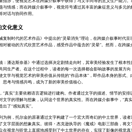
重指涉，使视觉艺术在跨媒介叙事中获得了与文学同等的意义生产能力。
题与情感；而在跨媒介叙事中，视觉符号通过其丰富的象征意义与多元的
等对话与协同作用。
的文化意义
械复制时代的艺术作品》中提出的“灵晕消失”理论，在跨媒介叙事时代
相对被动的方式欣赏艺术作品，感受作品中蕴含的“灵晕”。然而，在跨媒介
镜：潘达斯奈基》中通过选择决定剧情走向时，其审美经验发生了根本性
共同生产者。在这个过程中，读者的每一次选择都会影响故事的发展方向
使文学与视觉艺术的审美价值从传统的“作品本体”，即作品本身的形式、
、思考与情感共鸣，成为了新的审美价值核心。
，“真实”主要依赖语言逻辑进行建构。作者通过文字的描述、情节的安
对文字的理解与想象，认同这个世界的真实性。而在跨媒介叙事中，“真
造出了“感知真实”。
列为例，托尔金的原著通过文字构建了一个宏大而奇幻的中土世界，读者
了文字层面的想象真实。彼得・杰克逊执导的《魔戒》电影三部曲，将文
众在视觉与听觉上直观地感受到了中土世界的存在，实现了影像的视觉真