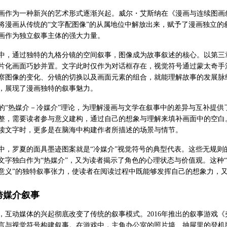
画作为一种新兴的艺术形式逐渐兴起。威尔・艾斯纳在《漫画与连续图画叙事》中提
将漫画从传统的“文字配图像”的从属地位中解放出来，赋予了漫画独立的叙事
画作为独立叙事主体的强大力量。
中，通过独特的九格分镜的空间叙事，图像成为故事叙述的核心。以第三
片化画面巧妙并置。文字此时仅作为对话框存在，视觉符号通过蒙太奇手
察图像的变化、分镜的切换以及画面元素的组合，就能理解故事的发展脉
，展现了漫画独特的叙事魅力。
的“热媒介－冷媒介”理论，为理解漫画与文学在叙事中的差异与互补提供
整，需要读者参与意义建构，通过自己的想象与理解来填补画面中的空白
读文字时，更多是在脑海中构建作者所描述的场景与情节。
中，罗夏的面具墨迹图案就是“冷媒介”视觉符号的典型代表。这些无规
文字独白作为“热媒介”，又为读者揭示了角色的心理状态与价值观。这种“
意义”的独特叙事张力，使读者在阅读过程中既能够发挥自己的想象力，
跨媒介叙事
，互动媒体的兴起彻底改变了传统的叙事模式。2016年推出的叙事游戏
言与视觉符号构建叙事。在游戏中，主角办公室的照片墙、抽屉里的登机