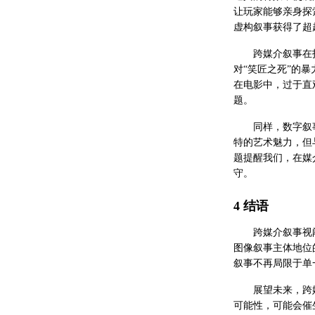
让玩家能够亲身探
虚构叙事获得了超
跨媒介叙事在
对“笑匠之死”的
在电影中，过于直
题。
同样，数字叙
特的艺术魅力，但
题提醒我们，在媒
守。
4 结语
跨媒介叙事视
图像叙事主体地位
叙事不再局限于单
展望未来，跨
可能性，可能会催