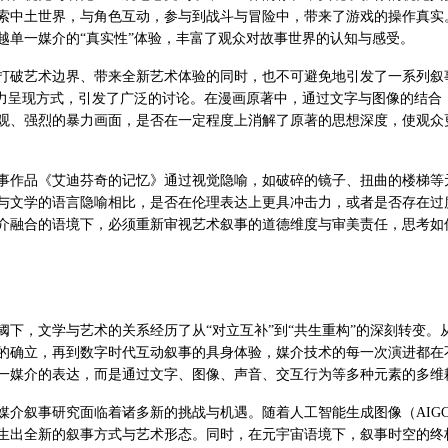
索中土世界，与角色互动，参与到战斗与冒险中，带来了游戏的操作真实
越单一媒介的“真实性”体验，丰富了观众对故事世界的认知与感受。
打破艺术边界、带来全新艺术体验的同时，也不可避免地引发了一系列叙
暴力呈现方式，引发了广泛的讨论。在漫画原著中，通过文字与图像的结合
观、强烈的暴力画面，是否在一定程度上消解了原著的思想深度，使观众
事作品《艾迪芬奇的记忆》通过视觉隐喻，如破碎的镜子、扭曲的楼梯等
与文学的语言隐喻相比，是否在伦理表达上更具冲击力，或者是否存在过
介融合的语境下，必须重新审视艺术叙事的道德维度与审美责任，思考如
阈下，文学与艺术的关系经历了从“对立互补”到“共生重构”的深刻转变。
的确立，再到数字时代互动叙事的具身体验，媒介技术的每一次演进都在
一媒介的表达，而是通过文字、图像、声音、交互行为等多种元素的多维
媒介叙事研究面临着诸多新的挑战与机遇。随着人工智能生成图像（AIG
生出全新的叙事方式与艺术形态。同时，在元宇宙语境下，叙事时空的终