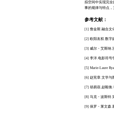
拟空间中实现完全
事的规律与特点，
参考文献：
[1] 詹金斯.融合
[2] 欧阳友权.数字
[3] 威尔・艾斯纳
[4] 李洋.电影符
[5] Marie-Laure Rya
[6] 赵宪章.文学与图
[7] 胡易容,赵毅衡
[8] 马克・波斯特
[9] 保罗・莱文森.