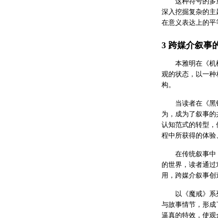
这种符号的多
深入挖掘复杂的主
在意义表达上的平
3 跨媒介叙事
本雅明在《机
观的状态，以一种
构。
当读者在《黑
为，成为了叙事的
认知范式的转型，
程中所获得的体验
在传统叙事中
的世界，读者通过
用，跨媒介叙事创
以《魔戒》系
与故事情节，形成
逼真的特效，使观