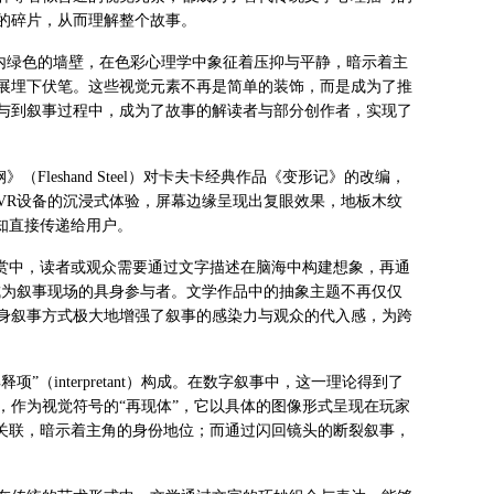
的碎片，从而理解整个故事。
室内绿色的墙壁，在色彩心理学中象征着压抑与平静，暗示着主
展埋下伏笔。这些视觉元素不再是简单的装饰，而是成为了推
与到叙事过程中，成为了故事的解读者与部分创作者，实现了
leshand Steel）对卡夫卡经典作品《变形记》的改编，
VR设备的沉浸式体验，屏幕边缘呈现出复眼效果，地板木纹
知直接传递给用户。
欣赏中，读者或观众需要通过文字描述在脑海中构建想象，再通
成为叙事现场的具身参与者。文学作品中的抽象主题不再仅仅
身叙事方式极大地增强了叙事的感染力与观众的代入感，为跨
解释项”（interpretant）构成。在数字叙事中，这一理论得到了
，作为视觉符号的“再现体”，它以具体的图像形式呈现在玩家
相关联，暗示着主角的身份地位；而通过闪回镜头的断裂叙事，