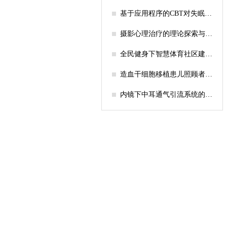
基于应用程序的CBT对失眠症
疗效的系统评价
摄影心理治疗的理论探索与跨
文化创新应用
全民健身下智慧体育社区建设
困境与路径
造血干细胞移植患儿照顾者不
确定感调查
内镜下中耳通气引流系统的机
制的研究进展