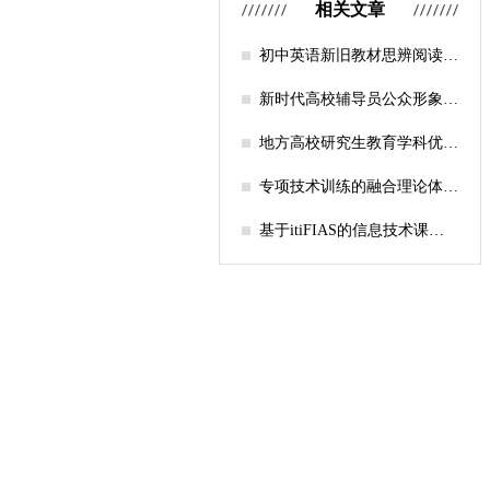
相关文章
初中英语新旧教材思辨阅读任
务设计比较研究
新时代高校辅导员公众形象塑
造的探索
地方高校研究生教育学科优化
机制研究——人工智能赋能路
径探析
专项技术训练的融合理论体系
构建与实践应用研究
基于itiFIAS的信息技术课堂
行为互动分析