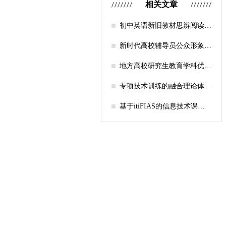
相关文章
初中英语新旧教材思辨阅读任
务设计比较研究
新时代高校辅导员公众形象塑
造的探索
地方高校研究生教育学科优化
机制研究——人工智能赋能路
径探析
专项技术训练的融合理论体系
构建与实践应用研究
基于itiFIAS的信息技术课堂
行为互动分析