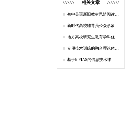
相关文章
初中英语新旧教材思辨阅读任
务设计比较研究
新时代高校辅导员公众形象塑
造的探索
地方高校研究生教育学科优化
机制研究——人工智能赋能路
径探析
专项技术训练的融合理论体系
构建与实践应用研究
基于itiFIAS的信息技术课堂
行为互动分析