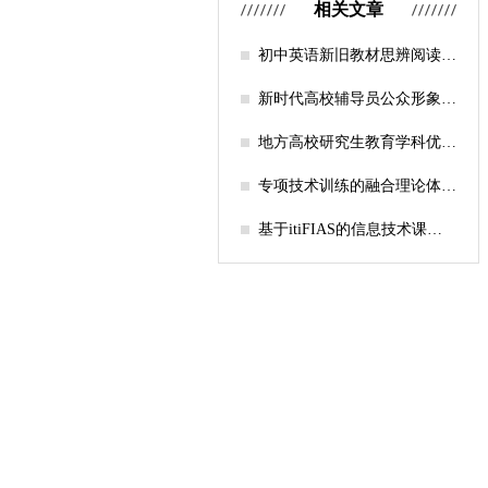
相关文章
初中英语新旧教材思辨阅读任
务设计比较研究
新时代高校辅导员公众形象塑
造的探索
地方高校研究生教育学科优化
机制研究——人工智能赋能路
径探析
专项技术训练的融合理论体系
构建与实践应用研究
基于itiFIAS的信息技术课堂
行为互动分析