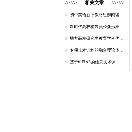
相关文章
初中英语新旧教材思辨阅读任
务设计比较研究
新时代高校辅导员公众形象塑
造的探索
地方高校研究生教育学科优化
机制研究——人工智能赋能路
径探析
专项技术训练的融合理论体系
构建与实践应用研究
基于itiFIAS的信息技术课堂
行为互动分析