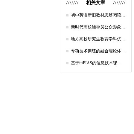
相关文章
初中英语新旧教材思辨阅读任
务设计比较研究
新时代高校辅导员公众形象塑
造的探索
地方高校研究生教育学科优化
机制研究——人工智能赋能路
径探析
专项技术训练的融合理论体系
构建与实践应用研究
基于itiFIAS的信息技术课堂
行为互动分析