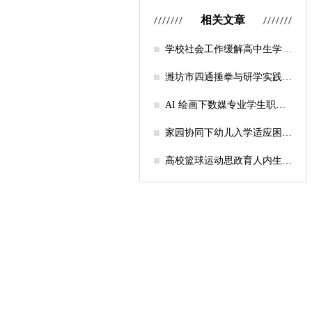
相关文章
学校社会工作缓解高中生学习
压力的实证研究——以“社工
课堂”为介入载体
潍坊市四通捶拳与研学实践教
育融合路径研究
AI 绘画下数媒专业学生职业
认知研究
家园协同下幼儿入学适应困难
的因素及路径
高校篮球运动思政育人内生逻
辑及实践路径